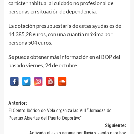
carácter habitual al cuidado no profesional de
personas en situación de dependencia.
La dotación presupuestaria de estas ayudas es de
14.385,28 euros, con una cuantía máxima por
persona 504 euros.
Se puede obtener más información en el
BOP del
pasado viernes, 24 de octubre
.
Navegación
Anterior:
El Centro Ibérico de Vela organiza las VIII “Jornadas de
de
Puertas Abiertas del Puerto Deportivo”
entradas
Siguiente:
Activado el aviso naranja por lluvia y viento para hoy