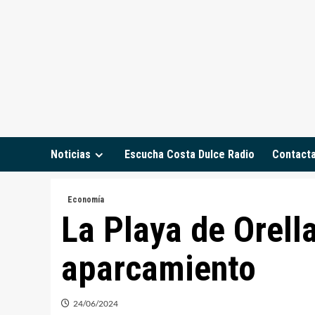
Saltar
al
contenido
Noticias
Escucha Costa Dulce Radio
Contact
Economía
La Playa de Orell
aparcamiento
24/06/2024