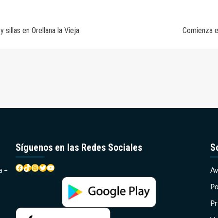
sillas en Orellana la Vieja
Comienza el
Síguenos en las Redes Sociales
S
Facebook
TikTok
Instagram
Twitter
YouTube
a –
Av
Po
Pr