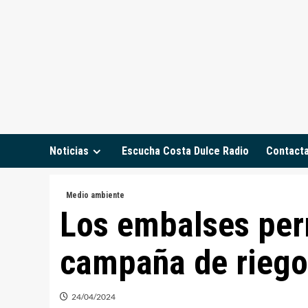
Saltar
al
contenido
Noticias
Escucha Costa Dulce Radio
Contact
Medio ambiente
Los embalses perm
campaña de riego
24/04/2024