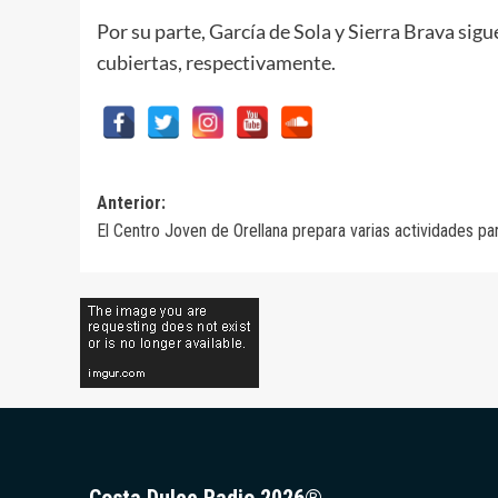
Por su parte, García de Sola y Sierra Brava sig
cubiertas, respectivamente.
Navegación
Anterior:
El Centro Joven de Orellana prepara varias actividades pa
de
entradas
Costa Dulce Radio 2026®