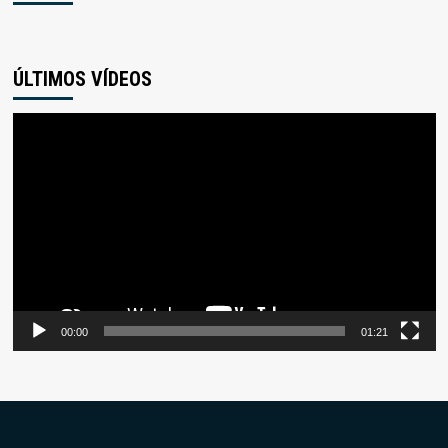
ÚLTIMOS VÍDEOS
Reproductor
de
vídeo
00:00
01:21