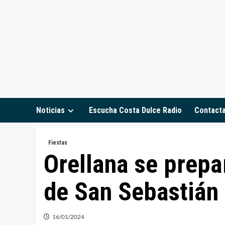
Saltar
al
contenido
Noticias
Escucha Costa Dulce Radio
Contact
Fiestas
Orellana se prepa
de San Sebastián
16/01/2024