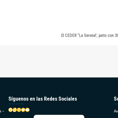
El CEDER “La Serena”, junto con 
Síguenos en las Redes Sociales
S
Facebook
TikTok
Instagram
Twitter
YouTube
a –
Av