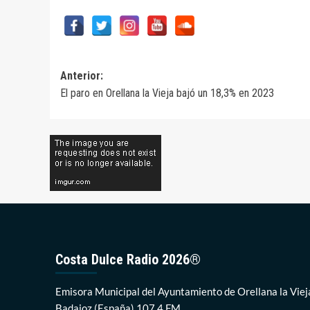
Navegación
Anterior:
El paro en Orellana la Vieja bajó un 18,3% en 2023
de
entradas
Costa Dulce Radio 2026®
Emisora Municipal del Ayuntamiento de Orellana la Viej
Badajoz (España) 107.4 FM