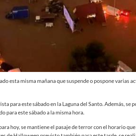
iado esta misma mañana que suspende o pospone varias act
vista para este sábado en la Laguna del Santo. Además, se
do para este sábado a la misma hora.
 para hoy, se mantiene el pasaje de terror con el horario q
es de Halloween previsto también para este tarde, se reali