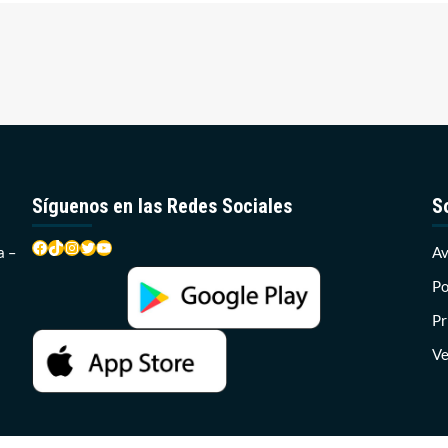
Síguenos en las Redes Sociales
S
Facebook
TikTok
Instagram
Twitter
YouTube
a –
Av
Po
Pr
Ve