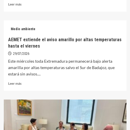
Leer
Leer más
más
sobre
La
Feria
Medio ambiente
de
Agosto
AEMET extiende el aviso amarillo por altas temperaturas
traerá
hasta el viernes
mucha
música,
29/07/2026
cine
Este miércoles toda Extremadura permanecerá bajo alerta
y
amarilla por altas temperaturas salvo el Sur de Badajoz, que
actividades
estará sin avisos....
infantiles
Leer
Leer más
más
sobre
AEMET
extiende
el
aviso
amarillo
por