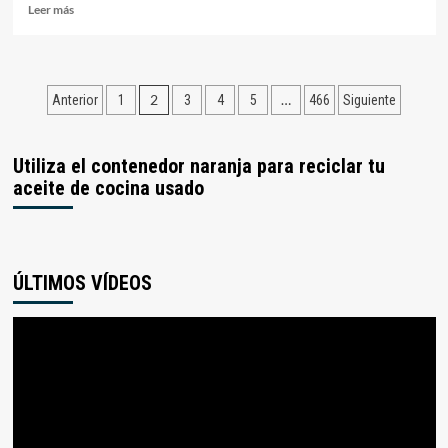
Leer
Leer más
más
sobre
El
Ayuntamiento
Paginación
2
…
Anterior
1
3
4
5
466
Siguiente
de
Orellana
de
ofertará
entradas
cinco
Utiliza el contenedor naranja para reciclar tu
puestos
aceite de cocina usado
de
trabajo
con
cargo
al
ÚLTIMOS VÍDEOS
Plan
Avanzamos
Reproductor
y
Ciudades
de
Saludables
vídeo