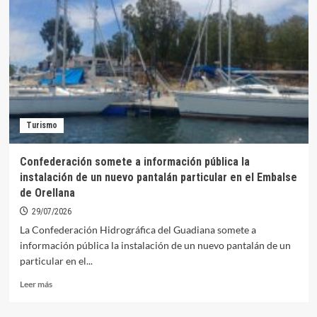
del
XV
Concurso
de
Fotografía
Digital
“Orellana
Costa
Dulce
Turismo
Bandera
Azul”
Confederación somete a información pública la
instalación de un nuevo pantalán particular en el Embalse
de Orellana
29/07/2026
La Confederación Hidrográfica del Guadiana somete a
información pública la instalación de un nuevo pantalán de un
particular en el...
Leer
Leer más
más
sobre