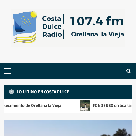
Saltar
al
contenido
Menú
primario
LO ÚLTIMO EN COSTA DULCE
ento de Orellana la Vieja
FONDENEX critica la retirada del