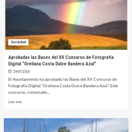
las
altas
temperaturas
reducen
la
reserva
hídrica
Sociedad
Aprobadas las Bases del XV Concurso de Fotografía
Digital “Orellana Costa Dulce Bandera Azul”
29/07/2026
El Ayuntamiento ha aprobado las Bases del XV Concurso de
Fotografía Digital “Orellana Costa Dulce Bandera Azul”. Este
concurso, convocado...
Leer
Leer más
más
sobre
Aprobadas
las
Bases