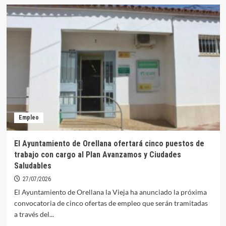
Confederación
somete
a
información
pública
la
instalación
de
un
nuevo
pantalán
particular
Empleo
en
el
Embalse
El Ayuntamiento de Orellana ofertará cinco puestos de
de
trabajo con cargo al Plan Avanzamos y Ciudades
Orellana
Saludables
27/07/2026
El Ayuntamiento de Orellana la Vieja ha anunciado la próxima
convocatoria de cinco ofertas de empleo que serán tramitadas
a través del...