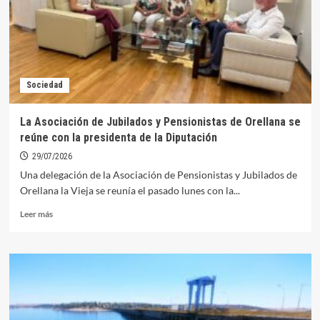
altas
temperaturas
hasta
el
viernes
Sociedad
La Asociación de Jubilados y Pensionistas de Orellana se
reúne con la presidenta de la Diputación
29/07/2026
Una delegación de la Asociación de Pensionistas y Jubilados de
Orellana la Vieja se reunía el pasado lunes con la...
Leer
Leer más
más
sobre
La
Asociación
de
Jubilados
y