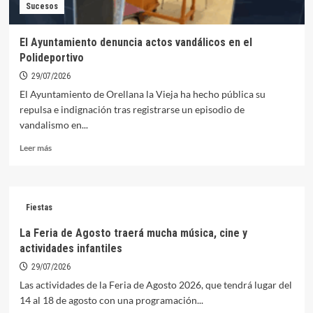
Sucesos
al
ciclo
de
El Ayuntamiento denuncia actos vandálicos en el
cine
Polideportivo
de
verano
29/07/2026
El Ayuntamiento de Orellana la Vieja ha hecho pública su
repulsa e indignación tras registrarse un episodio de
vandalismo en...
Leer
Leer más
más
sobre
El
Ayuntamiento
Fiestas
denuncia
actos
La Feria de Agosto traerá mucha música, cine y
vandálicos
actividades infantiles
en
el
29/07/2026
Polideportivo
Las actividades de la Feria de Agosto 2026, que tendrá lugar del
14 al 18 de agosto con una programación...