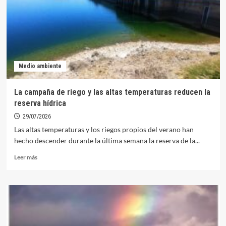
Pensionistas
de
Orellana
se
reúne
con
la
Medio ambiente
presidenta
de
la
La campaña de riego y las altas temperaturas reducen la
Diputación
reserva hídrica
29/07/2026
Las altas temperaturas y los riegos propios del verano han
hecho descender durante la última semana la reserva de la...
Leer
Leer más
más
sobre
La
campaña
de
riego
y