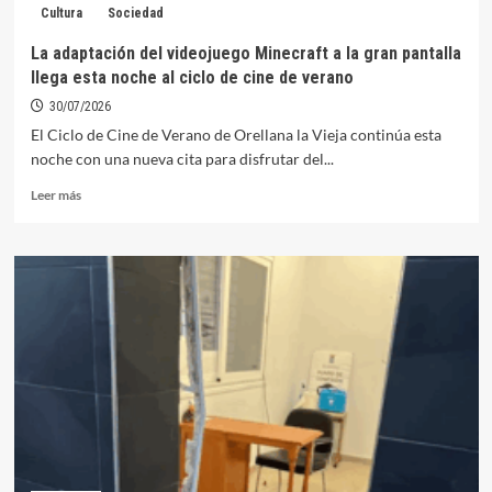
Cultura
Sociedad
de
turismo
La adaptación del videojuego Minecraft a la gran pantalla
de
llega esta noche al ciclo de cine de verano
medio
mundo
30/07/2026
se
El Ciclo de Cine de Verano de Orellana la Vieja continúa esta
fijan
noche con una nueva cita para disfrutar del...
en
Orellana
Leer
Leer más
más
sobre
La
adaptación
del
videojuego
Minecraft
a
la
gran
pantalla
llega
esta
noche