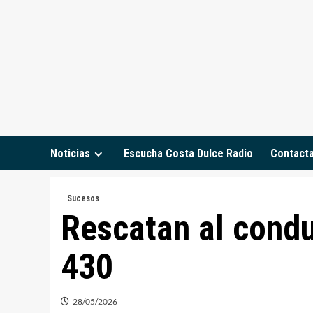
Saltar
al
contenido
Noticias
Escucha Costa Dulce Radio
Contact
Sucesos
Rescatan al conduc
430
28/05/2026