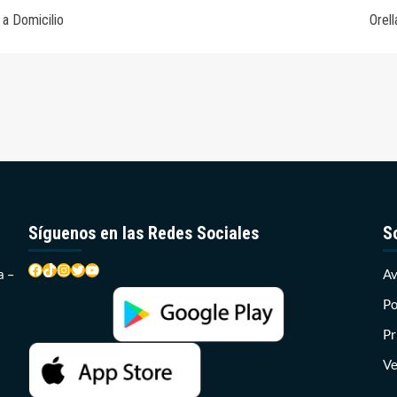
 a Domicilio
Orel
Síguenos en las Redes Sociales
S
Facebook
TikTok
Instagram
Twitter
YouTube
a –
Av
Po
Pr
Ve