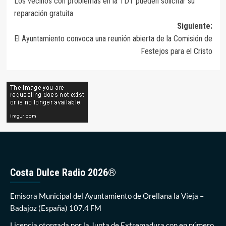
Los vecinos con problemas en la TDT pueden solicitar su
de
reparación gratuita
entradas
Siguiente:
El Ayuntamiento convoca una reunión abierta de la Comisión de
Festejos para el Cristo
Costa Dulce Radio 2026®
Emisora Municipal del Ayuntamiento de Orellana la Vieja –
Badajoz (España) 107.4 FM
Licencia otorgada por la Junta de Extremadura con en número