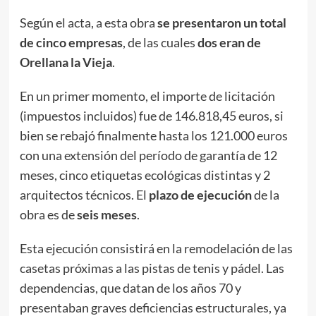
Según el acta, a esta obra
se
presentaron
un total
de cinco empresas
, de las cuales
dos
eran
de
Orellana la Vieja
.
En un primer momento, el importe de licitación
(impuestos incluidos) fue de 146.818,45 euros, si
bien se rebajó finalmente hasta los 121.000 euros
con una extensión del período de garantía de 12
meses, cinco etiquetas ecológicas distintas y 2
arquitectos técnicos. El
plazo de ejecución
de la
obra es de
seis meses
.
Esta ejecución consistirá en la remodelación de las
casetas próximas a las pistas de tenis y pádel. Las
dependencias, que datan de los años 70 y
presentaban graves deficiencias estructurales, ya