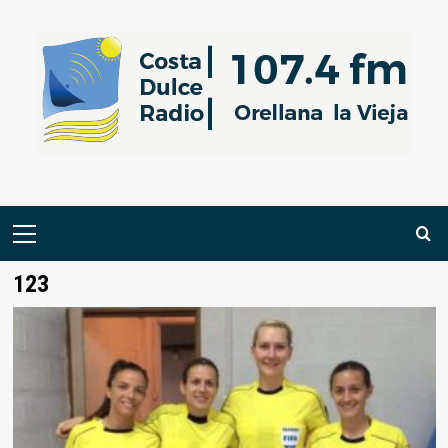
Saltar
al
contenido
Menú
primario
123