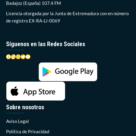
Badajoz (España) 107.4 FM
27
de
Licencia otorgada por la Junta de Extremadura con en número
enero
de registro EX-RA-LI-0069
Síguenos en las Redes Sociales
Facebook
TikTok
Instagram
Twitter
YouTube
Sobre nosotros
Aviso Legal
Política de Privacidad