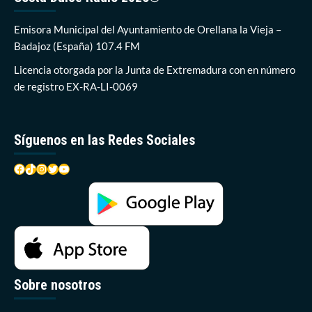
Plan
DINAMIZA
Emisora Municipal del Ayuntamiento de Orellana la Vieja –
4
Badajoz (España) 107.4 FM
Licencia otorgada por la Junta de Extremadura con en número
de registro EX-RA-LI-0069
Síguenos en las Redes Sociales
Facebook
TikTok
Instagram
Twitter
YouTube
Sobre nosotros