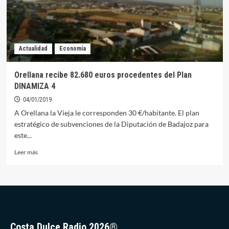
a
los
30
años
de
Actualidad
Economía
historia
a
partir
Orellana recibe 82.680 euros procedentes del Plan
de
DINAMIZA 4
hoy
04/01/2019
A Orellana la Vieja le corresponden 30 €/habitante. El plan
estratégico de subvenciones de la Diputación de Badajoz para
este...
Leer
Leer más
más
sobre
Orellana
recibe
82.680
euros
procedentes
Costa Dulce Radio 2026®
del