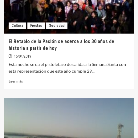
Cultura
Fiestas
Sociedad
El Retablo de la Pasión se acerca a los 30 años de
historia a partir de hoy
16/04/2019
Esta noche se da el pistoletazo de salida a la Semana Santa con
esta representación que este año cumple 29...
Leer
Leer más
más
sobre
El
Retablo
de
la
Pasión
se
acerca