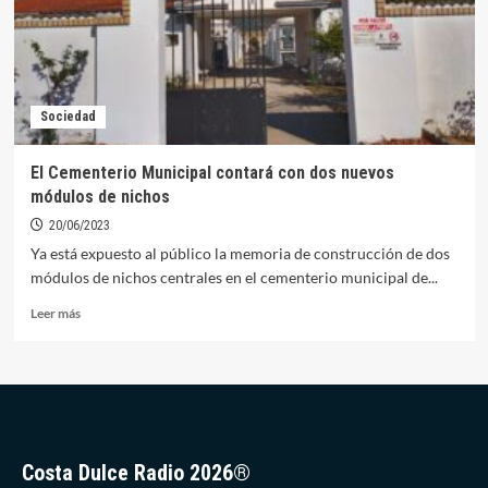
la
ampliación
del
Polígono
Industrial
Sociedad
El Cementerio Municipal contará con dos nuevos
módulos de nichos
20/06/2023
Ya está expuesto al público la memoria de construcción de dos
módulos de nichos centrales en el cementerio municipal de...
Leer
Leer más
más
sobre
El
Cementerio
Municipal
contará
con
Costa Dulce Radio 2026®
dos