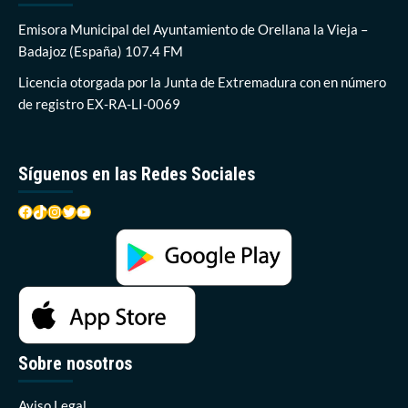
nuevos
módulos
Emisora Municipal del Ayuntamiento de Orellana la Vieja –
de
Badajoz (España) 107.4 FM
nichos
Licencia otorgada por la Junta de Extremadura con en número
de registro EX-RA-LI-0069
Síguenos en las Redes Sociales
Facebook
TikTok
Instagram
Twitter
YouTube
Sobre nosotros
Aviso Legal