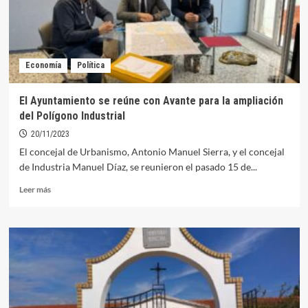
proyecto
de
ampliación
del
Cementerio
Economía
Política
El Ayuntamiento se reúne con Avante para la ampliación
del Polígono Industrial
20/11/2023
El concejal de Urbanismo, Antonio Manuel Sierra, y el concejal
de Industria Manuel Díaz, se reunieron el pasado 15 de...
Leer
Leer más
más
sobre
El
Ayuntamiento
se
reúne
con
Avante
para