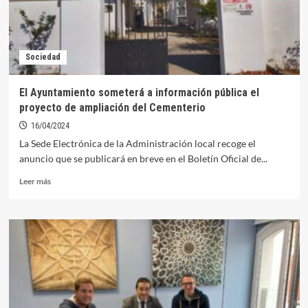
Sociedad
El Ayuntamiento someterá a información pública el
proyecto de ampliación del Cementerio
16/04/2024
La Sede Electrónica de la Administración local recoge el
anuncio que se publicará en breve en el Boletín Oficial de...
Leer
Leer más
más
sobre
El
Ayuntamiento
someterá
a
información
pública
el