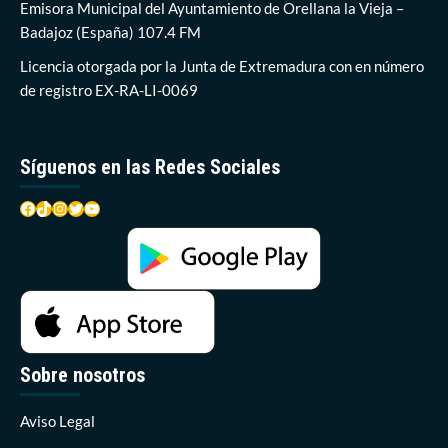
de
Emisora Municipal del Ayuntamiento de Orellana la Vieja –
fachadas,
Badajoz (España) 107.4 FM
belenes
y
Licencia otorgada por la Junta de Extremadura con en número
árboles
de registro EX-RA-LI-0069
de
navidad
Síguenos en las Redes Sociales
Facebook
TikTok
Instagram
Twitter
YouTube
Sobre nosotros
Aviso Legal