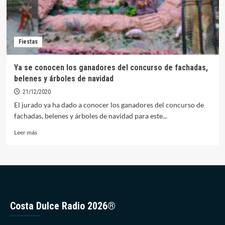
Fiestas
Ya se conocen los ganadores del concurso de fachadas,
belenes y árboles de navidad
21/12/2020
El jurado ya ha dado a conocer los ganadores del concurso de
fachadas, belenes y árboles de navidad para este...
Leer
Leer más
más
sobre
Ya
se
conocen
los
ganadores
Costa Dulce Radio 2026®
del
concurso