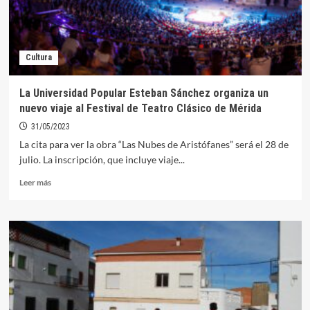
Cultura
La Universidad Popular Esteban Sánchez organiza un
nuevo viaje al Festival de Teatro Clásico de Mérida
31/05/2023
La cita para ver la obra “Las Nubes de Aristófanes” será el 28 de
julio. La inscripción, que incluye viaje...
Leer
Leer más
más
sobre
La
Universidad
Popular
Esteban
Sánchez
organiza
un