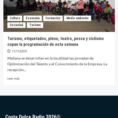
nuevo
viaje
al
Festival
Cultura
Economía
Formación
Medio ambiente
de
Sociedad
Turismo
Teatro
Clásico
de
Turismo, etiquetados, pleno, teatro, pesca y ciclismo
Mérida
copan la programación de esta semana
11/11/2019
Mañana se desarrollan en la localidad las jornadas de
Optimización del Talento y el Conocimiento de la Empresa. La
recepción...
Leer
Leer más
más
sobre
Turismo,
etiquetados,
pleno,
teatro,
pesca
Costa Dulce Radio 2026®
y