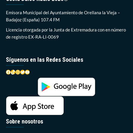
ciclismo
copan
Emisora Municipal del Ayuntamiento de Orellana la Vieja –
la
Badajoz (España) 107.4 FM
programación
de
Licencia otorgada por la Junta de Extremadura con en número
esta
de registro EX-RA-LI-0069
semana
Síguenos en las Redes Sociales
Facebook
TikTok
Instagram
Twitter
YouTube
Sobre nosotros