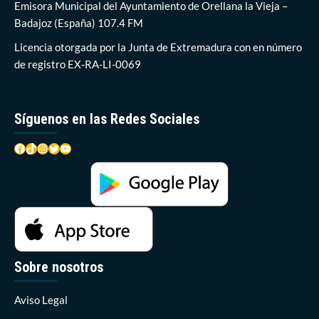
Écija,
Emisora Municipal del Ayuntamiento de Orellana la Vieja –
mientras
Badajoz (España) 107.4 FM
se
prepara
Licencia otorgada por la Junta de Extremadura con en número
para
de registro EX-RA-LI-0069
enfrentarse
a
la
élite
Síguenos en las Redes Sociales
española
Facebook
TikTok
Instagram
Twitter
YouTube
Sobre nosotros
Aviso Legal