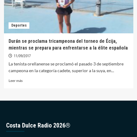
Deportes
Durán se proclama tricampeona del torneo de Écija,
mientras se prepara para enfrentarse a la élite española
11/09/2017
La tenista orellanense se proclamó el pasado 3 de septiembre
campeona en la categoría cadete, superior a la suya, en...
Leer
Leer más
más
sobre
Durán
se
proclama
tricampeona
del
Costa Dulce Radio 2026®
torneo
de