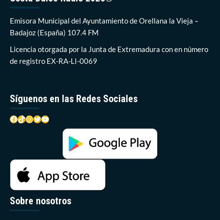
la
Bandera
Emisora Municipal del Ayuntamiento de Orellana la Vieja –
Azul
Badajoz (España) 107.4 FM
en
la
Licencia otorgada por la Junta de Extremadura con en número
región
de registro EX-RA-LI-0069
Síguenos en las Redes Sociales
Facebook
TikTok
Instagram
Twitter
YouTube
Sobre nosotros