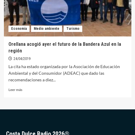
el
último
día
del
año
Economía
Medio ambiente
Turismo
Orellana acogió ayer el futuro de la Bandera Azul en la
región
24/04/2019
La cita ha estado organizada por la Asociación de Educación
Ambiental y del Consumidor (ADEAC) que dado las
recomendaciones a diez...
Leer
Leer más
más
sobre
Orellana
acogió
ayer
el
futuro
Costa Dulce Radio 2026®
de