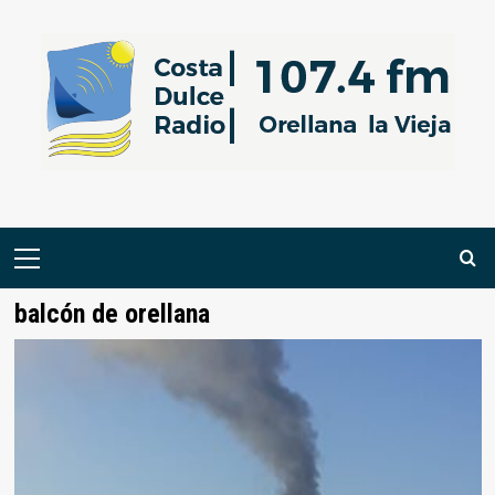
Saltar
al
contenido
Menú
primario
balcón de orellana