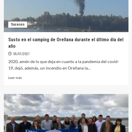
Sucesos
Susto en el camping de Orellana durante el último día del
año
05/01/2021
2020, amén de lo que deja en cuanto a la pandemia del covid-
19, dejó, además, un incendio en Orellana la...
Leer
Leer más
más
sobre
Susto
en
el
camping
de
Orellana
durante