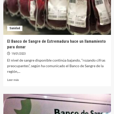
este
viernes
en
Orellana
Sanidad
El Banco de Sangre de Extremadura hace un llamamiento
para donar
19/01/2023
El nivel de sangre disponible continúa bajando, “rozando cifras
preocupantes”, según ha comunicado el Banco de Sangre de la
región,...
Leer
Leer más
más
sobre
El
Banco
de
Sangre
de