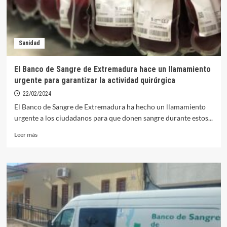
Sanidad
El Banco de Sangre de Extremadura hace un llamamiento
urgente para garantizar la actividad quirúrgica
22/02/2024
El Banco de Sangre de Extremadura ha hecho un llamamiento
urgente a los ciudadanos para que donen sangre durante estos...
Leer
Leer más
más
sobre
El
Banco
de
Sangre
de
Extremadura
hace