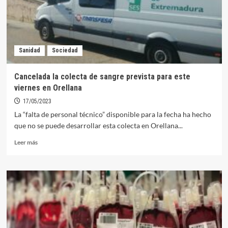
colecta
en
Orellana
Sanidad
Sociedad
Cancelada la colecta de sangre prevista para este
viernes en Orellana
17/05/2023
La “falta de personal técnico” disponible para la fecha ha hecho
que no se puede desarrollar esta colecta en Orellana...
Leer
Leer más
más
sobre
Cancelada
la
colecta
de
sangre
prevista
para