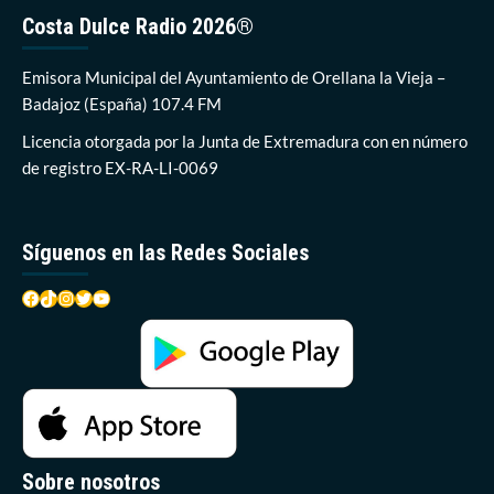
hará
Costa Dulce Radio 2026®
una
de
las
Emisora Municipal del Ayuntamiento de Orellana la Vieja –
últimas
Badajoz (España) 107.4 FM
colectas
de
Licencia otorgada por la Junta de Extremadura con en número
2022
de registro EX-RA-LI-0069
en
Orellana
Síguenos en las Redes Sociales
Facebook
TikTok
Instagram
Twitter
YouTube
Sobre nosotros