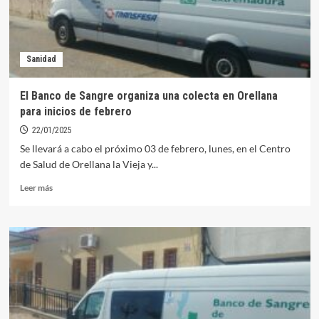
Sanidad
El Banco de Sangre organiza una colecta en Orellana
para inicios de febrero
22/01/2025
Se llevará a cabo el próximo 03 de febrero, lunes, en el Centro
de Salud de Orellana la Vieja y...
Leer
Leer más
más
sobre
El
Banco
de
Sangre
organiza
una
colecta