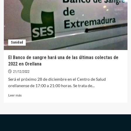
Extremadura
hace
un
llamamiento
para
donar
Sanidad
El Banco de sangre hará una de las últimas colectas de
2022 en Orellana
21/12/2022
Será el próximo 28 de diciembre en el Centro de Salud
orellanense de 17:00 a 21:00 horas. Se trata de...
Leer
Leer más
más
sobre
El
Banco
de
sangre