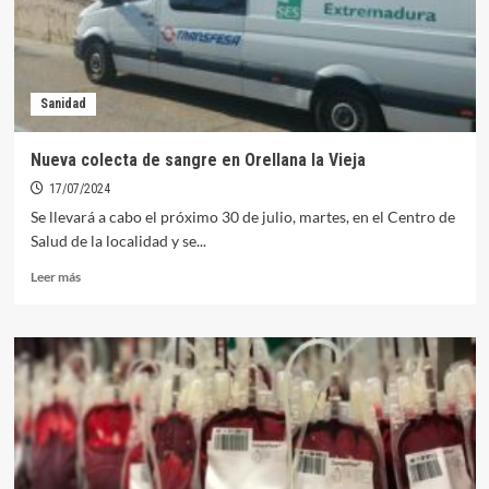
en
Orellana
para
inicios
de
Sanidad
febrero
Nueva colecta de sangre en Orellana la Vieja
17/07/2024
Se llevará a cabo el próximo 30 de julio, martes, en el Centro de
Salud de la localidad y se...
Leer
Leer más
más
sobre
Nueva
colecta
de
sangre
en
Orellana
la
Vieja