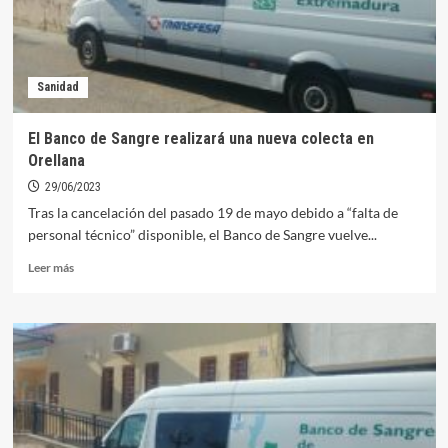
Sanidad
El Banco de Sangre realizará una nueva colecta en
Orellana
29/06/2023
Tras la cancelación del pasado 19 de mayo debido a “falta de
personal técnico” disponible, el Banco de Sangre vuelve...
Leer
Leer más
más
sobre
El
Banco
de
Sangre
realizará
una
nueva