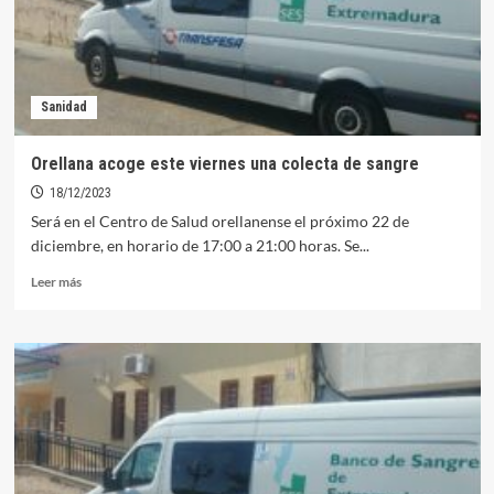
un
llamamiento
urgente
para
garantizar
Sanidad
la
actividad
quirúrgica
Orellana acoge este viernes una colecta de sangre
18/12/2023
Será en el Centro de Salud orellanense el próximo 22 de
diciembre, en horario de 17:00 a 21:00 horas. Se...
Leer
Leer más
más
sobre
Orellana
acoge
este
viernes
una
colecta
de
sangre