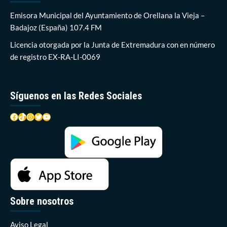
6.000
euros
Emisora Municipal del Ayuntamiento de Orellana la Vieja –
en
Badajoz (España) 107.4 FM
ayudas
a
Licencia otorgada por la Junta de Extremadura con en número
la
de registro EX-RA-LI-0069
accesibilidad
Síguenos en las Redes Sociales
Facebook
TikTok
Instagram
Twitter
YouTube
Sobre nosotros
Aviso Legal