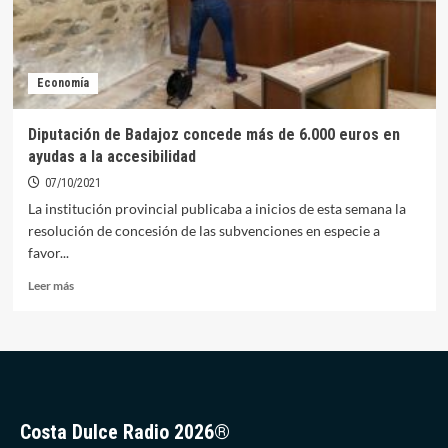
Economía
Diputación de Badajoz concede más de 6.000 euros en
ayudas a la accesibilidad
07/10/2021
La institución provincial publicaba a inicios de esta semana la
resolución de concesión de las subvenciones en especie a
favor...
Leer
Leer más
más
sobre
Diputación
de
Badajoz
concede
más
Costa Dulce Radio 2026®
de