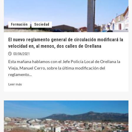
Formación
Sociedad
El nuevo reglamento general de circulación modificará la
velocidad en, al menos, dos calles de Orellana
03/06/2021
Esta mañana hablamos con el Jefe Policía Local de Orellana la
Vieja, Manuel Cerro, sobre la última modificación del
reglamento...
Leer
Leer más
más
sobre
El
nuevo
reglamento
general
de
circulación