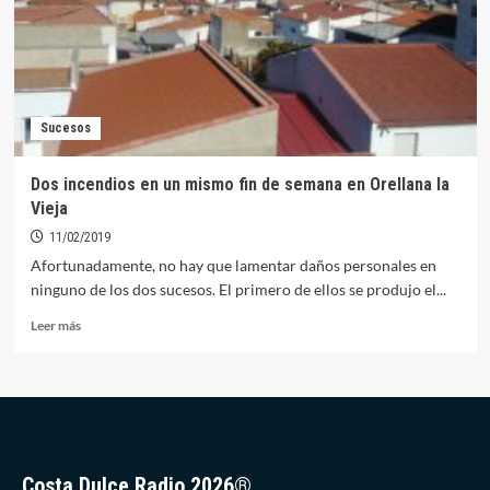
modificará
la
velocidad
en,
al
menos,
Sucesos
dos
calles
de
Dos incendios en un mismo fin de semana en Orellana la
Orellana
Vieja
11/02/2019
Afortunadamente, no hay que lamentar daños personales en
ninguno de los dos sucesos. El primero de ellos se produjo el...
Leer
Leer más
más
sobre
Dos
incendios
en
un
mismo
Costa Dulce Radio 2026®
fin