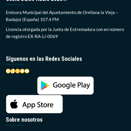
de
semana
Emisora Municipal del Ayuntamiento de Orellana la Vieja –
en
Badajoz (España) 107.4 FM
Orellana
la
Licencia otorgada por la Junta de Extremadura con en número
Vieja
de registro EX-RA-LI-0069
Síguenos en las Redes Sociales
Facebook
TikTok
Instagram
Twitter
YouTube
Sobre nosotros