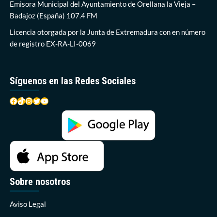
de
Emisora Municipal del Ayuntamiento de Orellana la Vieja –
la
Badajoz (España) 107.4 FM
Playa
Costa
Licencia otorgada por la Junta de Extremadura con en número
Dulce
de registro EX-RA-LI-0069
y
su
entorno
Síguenos en las Redes Sociales
Facebook
TikTok
Instagram
Twitter
YouTube
Sobre nosotros
Aviso Legal