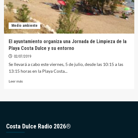
Medio ambiente
El ayuntamiento organiza una Jornada de Limpieza de la
Playa Costa Dulce y su entorno
02/07/2019
Se llevará a cabo este viernes, 5 de julio, desde las 10:15 a las
13:15 horas en la Playa Costa...
Leer
Leer más
más
sobre
El
ayuntamiento
organiza
una
Jornada
Costa Dulce Radio 2026®
de
Limpieza