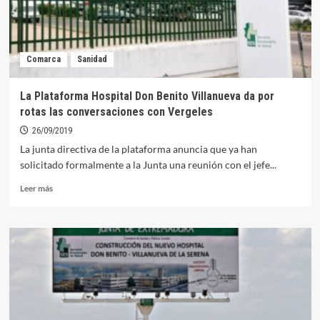
Comarca
Sanidad
La Plataforma Hospital Don Benito Villanueva da por
rotas las conversaciones con Vergeles
26/09/2019
La junta directiva de la plataforma anuncia que ya han
solicitado formalmente a la Junta una reunión con el jefe...
Leer
Leer más
más
sobre
La
Plataforma
Hospital
Don
Benito
Villanueva
da