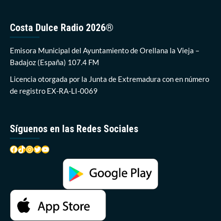
una
sala
del
Costa Dulce Radio 2026®
hospital
comarcal
Emisora Municipal del Ayuntamiento de Orellana la Vieja –
Don
Benito-
Badajoz (España) 107.4 FM
Vva
Licencia otorgada por la Junta de Extremadura con en número
de registro EX-RA-LI-0069
Síguenos en las Redes Sociales
Facebook
TikTok
Instagram
Twitter
YouTube