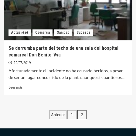
abierta
de
la
Plataforma
Hospital
Actualidad
Comarca
Sanidad
Sucesos
Comarcal
Se derrumba parte del techo de una sala del hospital
comarcal Don Benito-Vva
29/07/2019
Afortunadamente el incidente no ha causado heridos, a pesar
de ser un lugar concurrido de la planta, aunque sí cuantiosos...
Leer
Leer más
más
sobre
Se
derrumba
Paginación
2
Anterior
1
parte
del
de
techo
entradas
de