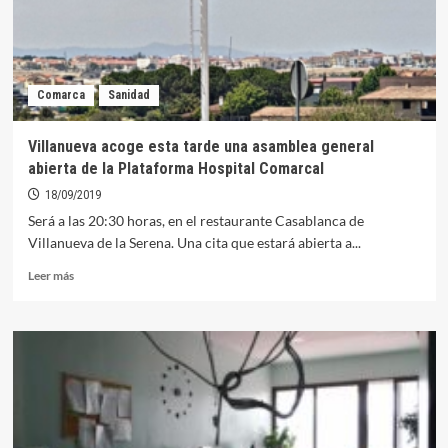
por
rotas
las
conversaciones
con
Comarca
Sanidad
Vergeles
Villanueva acoge esta tarde una asamblea general
abierta de la Plataforma Hospital Comarcal
18/09/2019
Será a las 20:30 horas, en el restaurante Casablanca de
Villanueva de la Serena. Una cita que estará abierta a...
Leer
Leer más
más
sobre
Villanueva
acoge
esta
tarde
una
asamblea
general