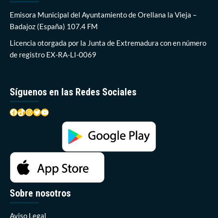
elecciones
al
Emisora Municipal del Ayuntamiento de Orellana la Vieja –
campo
Badajoz (España) 107.4 FM
en
Orellana
Licencia otorgada por la Junta de Extremadura con en número
la
de registro EX-RA-LI-0069
Vieja
Síguenos en las Redes Sociales
Facebook
TikTok
Instagram
Twitter
YouTube
Sobre nosotros
Aviso Legal