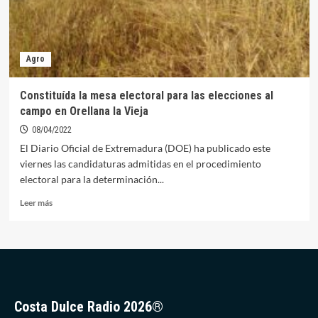
Agro
Constituída la mesa electoral para las elecciones al
campo en Orellana la Vieja
08/04/2022
El Diario Oficial de Extremadura (DOE) ha publicado este
viernes las candidaturas admitidas en el procedimiento
electoral para la determinación...
Leer
Leer más
más
sobre
Constituída
la
mesa
electoral
para
Costa Dulce Radio 2026®
las