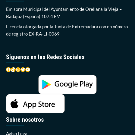
para
nuevas
Emisora Municipal del Ayuntamiento de Orellana la Vieja –
incorporaciones
Badajoz (España) 107.4 FM
Licencia otorgada por la Junta de Extremadura con en número
de registro EX-RA-LI-0069
Síguenos en las Redes Sociales
Facebook
TikTok
Instagram
Twitter
YouTube
Sobre nosotros
Aviso Legal