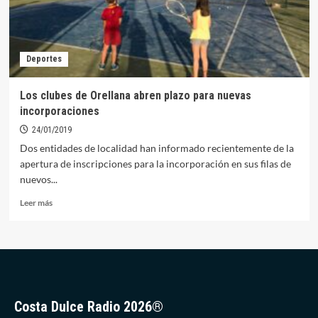
Deportes
Los clubes de Orellana abren plazo para nuevas
incorporaciones
24/01/2019
Dos entidades de localidad han informado recientemente de la
apertura de inscripciones para la incorporación en sus filas de
nuevos...
Leer
Leer más
más
sobre
Los
clubes
de
Orellana
abren
Costa Dulce Radio 2026®
plazo