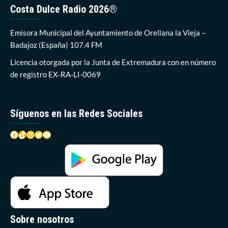
martes
Costa Dulce Radio 2026®
el
primero
de
Emisora Municipal del Ayuntamiento de Orellana la Vieja –
los
Badajoz (España) 107.4 FM
Talleres
de
Licencia otorgada por la Junta de Extremadura con en número
bienestar
de registro EX-RA-LI-0069
emocional
Síguenos en las Redes Sociales
Facebook
TikTok
Instagram
Twitter
YouTube
Sobre nosotros