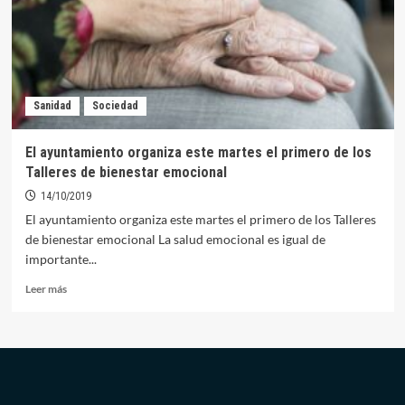
Orellana
terminan
con
un
“éxito
total”
Sanidad
Sociedad
El ayuntamiento organiza este martes el primero de los
Talleres de bienestar emocional
14/10/2019
El ayuntamiento organiza este martes el primero de los Talleres
de bienestar emocional La salud emocional es igual de
importante...
Leer
Leer más
más
sobre
El
ayuntamiento
organiza
este