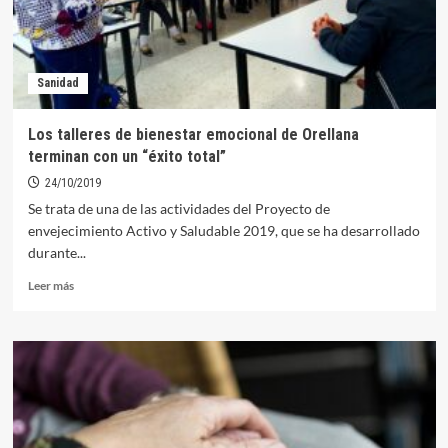
Sanidad
Los talleres de bienestar emocional de Orellana
terminan con un “éxito total”
24/10/2019
Se trata de una de las actividades del Proyecto de
envejecimiento Activo y Saludable 2019, que se ha desarrollado
durante...
Leer
Leer más
más
sobre
Los
talleres
de
bienestar
emocional
de