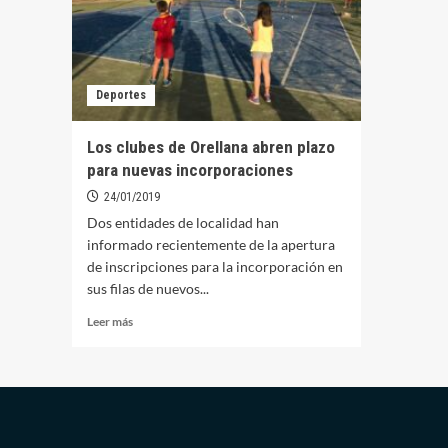
Deportes
Los clubes de Orellana abren plazo
para nuevas incorporaciones
24/01/2019
Dos entidades de localidad han
informado recientemente de la apertura
de inscripciones para la incorporación en
sus filas de nuevos...
Leer
Leer más
más
sobre
Los
clubes
de
Orellana