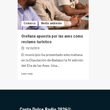
Comarca
Medio ambiente
Orellana apuesta por las aves como
reclamo turístico
10/10/2019
El municipio ha presentado esta mañana
en la Diputación de Badajoz la IV edición
del Día de las Aves. Una...
Leer
Leer más
más
sobre
Orellana
apuesta
por
las
aves
Costa Dulce Radio 2026®