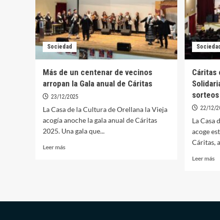
Sociedad
Socieda
Más de un centenar de vecinos
Cáritas 
arropan la Gala anual de Cáritas
Solidar
sorteos
23/12/2025
22/12/2
La Casa de la Cultura de Orellana la Vieja
acogía anoche la gala anual de Cáritas
La Casa d
2025. Una gala que...
acoge est
Cáritas, a
Leer
Leer más
más
Le
Leer más
sobre
m
Más
so
de
Cá
un
ce
centenar
es
de
ta