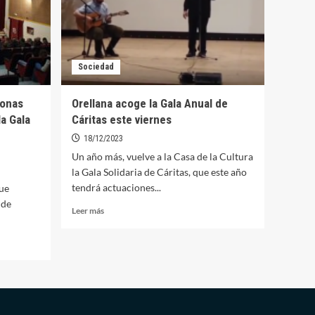
Sociedad
sonas
Orellana acoge la Gala Anual de
a Gala
Cáritas este viernes
18/12/2023
Un año más, vuelve a la Casa de la Cultura
la Gala Solidaria de Cáritas, que este año
tendrá actuaciones...
que
 de
Leer
Leer más
más
sobre
Orellana
acoge
la
Gala
Anual