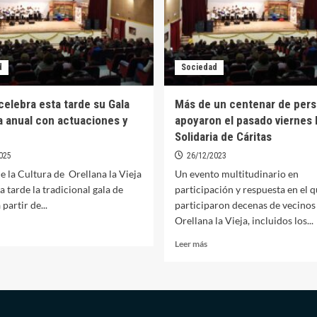
d
Sociedad
celebra esta tarde su Gala
Más de un centenar de per
ia anual con actuaciones y
apoyaron el pasado viernes l
Solidaria de Cáritas
025
26/12/2023
e la Cultura de Orellana la Vieja
Un evento multitudinario en
a tarde la tradicional gala de
participación y respuesta en el 
 partir de...
participaron decenas de vecinos
Orellana la Vieja, incluidos los...
er
ás
Leer
Leer más
bre
más
ritas
sobre
lebra
Más
ta
de
rde
un