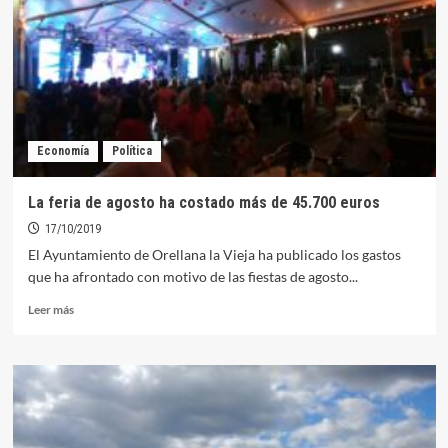
la
Diputación
deja
en
Orellana
más
de
90.000
Economía
Política
euros
La feria de agosto ha costado más de 45.700 euros
17/10/2019
El Ayuntamiento de Orellana la Vieja ha publicado los gastos
que ha afrontado con motivo de las fiestas de agosto...
Leer
Leer más
más
sobre
La
feria
de
agosto
ha