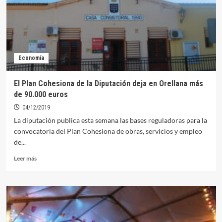
los
gastos
en
mayores
de
Orellana
Economía
la
Vieja
El Plan Cohesiona de la Diputación deja en Orellana más
de 90.000 euros
04/12/2019
La diputación publica esta semana las bases reguladoras para la
convocatoria del Plan Cohesiona de obras, servicios y empleo
de...
Leer
Leer más
más
sobre
El
Plan
Cohesiona
de