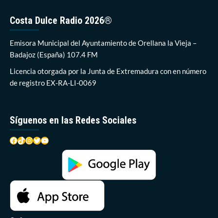
gastos
corrientes
Costa Dulce Radio 2026®
y
promoción
del
Emisora Municipal del Ayuntamiento de Orellana la Vieja –
empleo
Badajoz (España) 107.4 FM
se
llevan
Licencia otorgada por la Junta de Extremadura con en número
las
de registro EX-RA-LI-0069
partidas
del
Plan
Dinamiza
Síguenos en las Redes Sociales
4
Facebook
TikTok
Instagram
Twitter
YouTube