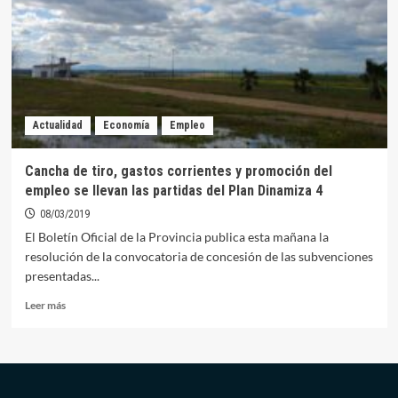
costado
más
de
45.700
euros
Actualidad
Economía
Empleo
Cancha de tiro, gastos corrientes y promoción del
empleo se llevan las partidas del Plan Dinamiza 4
08/03/2019
El Boletín Oficial de la Provincia publica esta mañana la
resolución de la convocatoria de concesión de las subvenciones
presentadas...
Leer
Leer más
más
sobre
Cancha
de
tiro,