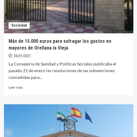
Sociedad
Más de 15.000 euros para sufragar los gastos en
mayores de Orellana la Vieja
26/01/2021
La Consejería de Sanidad y Políticas Sociales publicaba el
pasado 21 de enero las resoluciones de las subvenciones
concedidas para...
Leer
Leer más
más
sobre
Más
de
15.000
euros
para
sufragar