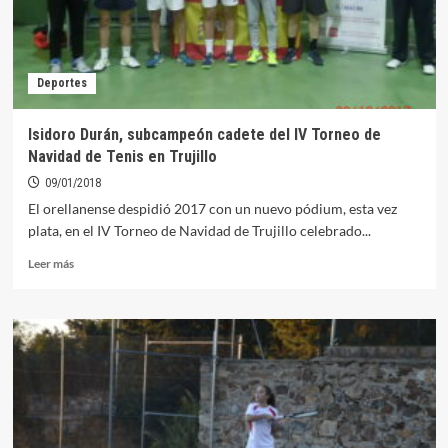
Deportes
Isidoro Durán, subcampeón cadete del IV Torneo de
Navidad de Tenis en Trujillo
09/01/2018
El orellanense despidió 2017 con un nuevo pódium, esta vez
plata, en el IV Torneo de Navidad de Trujillo celebrado...
Leer
Leer más
más
sobre
Isidoro
Durán,
subcampeón
cadete
del
IV
Torneo