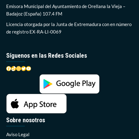
otro
Emisora Municipal del Ayuntamiento de Orellana la Vieja –
éxito
Badajoz (España) 107.4 FM
en
el
Licencia otorgada por la Junta de Extremadura con en número
tenis
de registro EX-RA-LI-0069
extremeño
Síguenos en las Redes Sociales
Facebook
TikTok
Instagram
Twitter
YouTube
Sobre nosotros
Aviso Legal