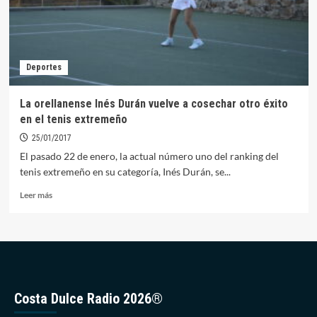
de
Navidad
de
Tenis
en
Deportes
Trujillo
La orellanense Inés Durán vuelve a cosechar otro éxito
en el tenis extremeño
25/01/2017
El pasado 22 de enero, la actual número uno del ranking del
tenis extremeño en su categoría, Inés Durán, se...
Leer
Leer más
más
sobre
La
orellanense
Inés
Durán
vuelve
Costa Dulce Radio 2026®
a
cosechar