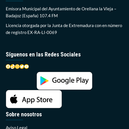
primero
de
Emisora Municipal del Ayuntamiento de Orellana la Vieja –
los
Badajoz (España) 107.4 FM
Talleres
de
Licencia otorgada por la Junta de Extremadura con en número
bienestar
de registro EX-RA-LI-0069
emocional
Síguenos en las Redes Sociales
Facebook
TikTok
Instagram
Twitter
YouTube
Sobre nosotros
Aviso Legal