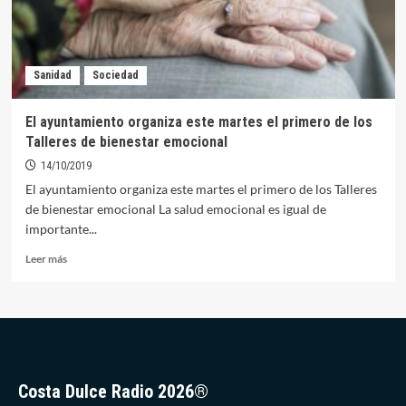
Sanidad
Sociedad
El ayuntamiento organiza este martes el primero de los
Talleres de bienestar emocional
14/10/2019
El ayuntamiento organiza este martes el primero de los Talleres
de bienestar emocional La salud emocional es igual de
importante...
Leer
Leer más
más
sobre
El
ayuntamiento
organiza
este
martes
Costa Dulce Radio 2026®
el