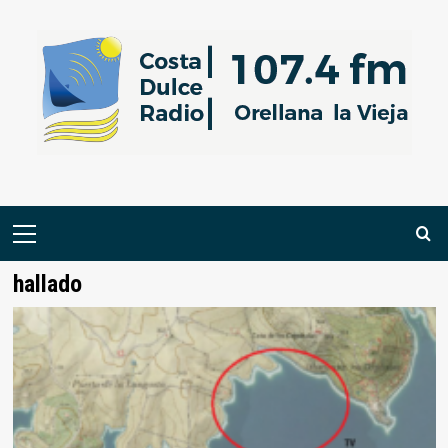
Saltar
al
contenido
Menú
primario
hallado