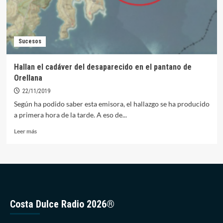
Sucesos
Hallan el cadáver del desaparecido en el pantano de
Orellana
22/11/2019
Según ha podido saber esta emisora, el hallazgo se ha producido
a primera hora de la tarde. A eso de...
Leer
Leer más
más
sobre
Hallan
el
cadáver
del
desaparecido
Costa Dulce Radio 2026®
en
el