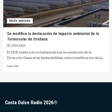
Medio ambiente
Se modifica la declaración de impacto ambiental de la
Termosolar de Orellana
29/01/2020
El DOE publica en la mañana de hoy la resolución de la
Dirección General de Sostenibilidad, sobre modificación de la...
Leer
Leer más
más
sobre
Se
modifica
la
declaración
de
Costa Dulce Radio 2026®
impacto
ambiental