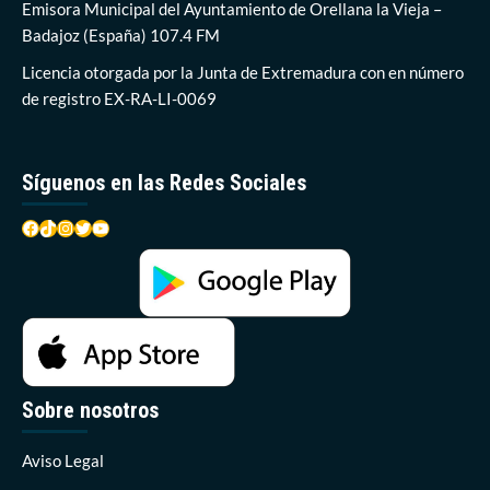
de
Emisora Municipal del Ayuntamiento de Orellana la Vieja –
la
Badajoz (España) 107.4 FM
Termosolar
de
Licencia otorgada por la Junta de Extremadura con en número
Orellana
de registro EX-RA-LI-0069
Síguenos en las Redes Sociales
Facebook
TikTok
Instagram
Twitter
YouTube
Sobre nosotros
Aviso Legal