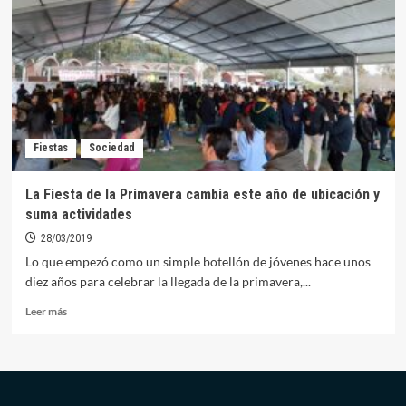
Jaramagos
se
convierte
en
referente
para
jóvenes
y
Fiestas
Sociedad
mayores
La Fiesta de la Primavera cambia este año de ubicación y
suma actividades
28/03/2019
Lo que empezó como un simple botellón de jóvenes hace unos
diez años para celebrar la llegada de la primavera,...
Leer
Leer más
más
sobre
La
Fiesta
de