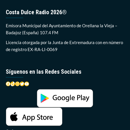
la
Primavera
Costa Dulce Radio 2026®
cambia
este
año
Emisora Municipal del Ayuntamiento de Orellana la Vieja –
de
Badajoz (España) 107.4 FM
ubicación
y
Licencia otorgada por la Junta de Extremadura con en número
suma
de registro EX-RA-LI-0069
actividades
Síguenos en las Redes Sociales
Facebook
TikTok
Instagram
Twitter
YouTube