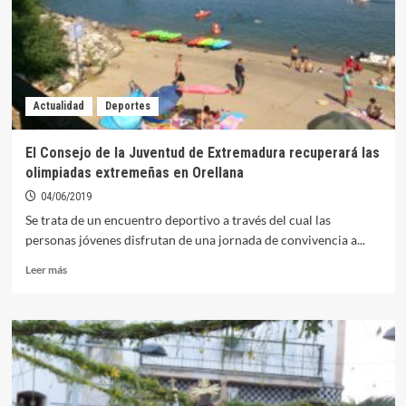
ayudas
a
la
creación
de
empresas
Actualidad
Deportes
para
jóvenes
agricultores
El Consejo de la Juventud de Extremadura recuperará las
olimpiadas extremeñas en Orellana
04/06/2019
Se trata de un encuentro deportivo a través del cual las
personas jóvenes disfrutan de una jornada de convivencia a...
Leer
Leer más
más
sobre
El
Consejo
de
la
Juventud
de