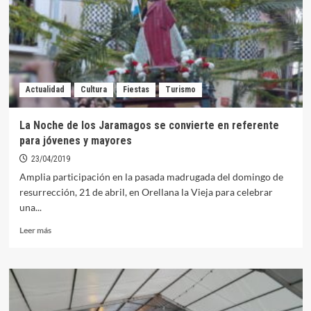
Extremadura
recuperará
las
olimpiadas
extremeñas
en
Actualidad
Cultura
Fiestas
Turismo
Orellana
La Noche de los Jaramagos se convierte en referente
para jóvenes y mayores
23/04/2019
Amplia participación en la pasada madrugada del domingo de
resurrección, 21 de abril, en Orellana la Vieja para celebrar
una...
Leer
Leer más
más
sobre
La
Noche
de
los