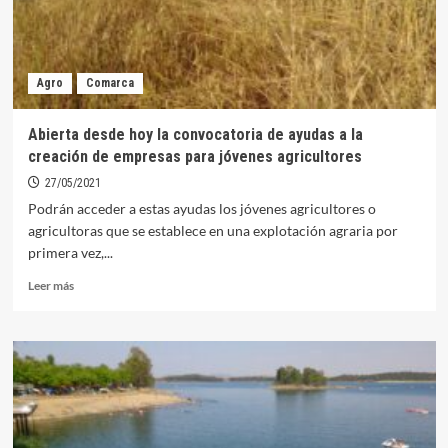
Agro
Comarca
Abierta desde hoy la convocatoria de ayudas a la
creación de empresas para jóvenes agricultores
27/05/2021
Podrán acceder a estas ayudas los jóvenes agricultores o
agricultoras que se establece en una explotación agraria por
primera vez,...
Leer
Leer más
más
sobre
Abierta
desde
hoy
la
convocatoria
de