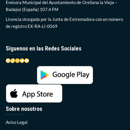
Estrellas
Emisora Municipal del Ayuntamiento de Orellana la Vieja –
Azules
Badajoz (España) 107.4 FM
llega
este
Licencia otorgada por la Junta de Extremadura con en número
viernes
de registro EX-RA-LI-0069
a
la
Playa
Síguenos en las Redes Sociales
Facebook
TikTok
Instagram
Twitter
YouTube
Sobre nosotros
Aviso Legal