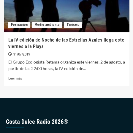
Formación
Medio ambiente
Turismo
La IV edición de Noche de las Estrellas Azules llega este
viernes a la Playa
31/07/2019
El Grupo Ecologista Retama organiza este viernes, 2 de agosto, a
partir de las 22:00 horas, la IV edición de...
Leer
Leer más
más
sobre
La
IV
edición
de
Noche
Costa Dulce Radio 2026®
de
las