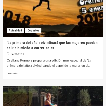
la
Mujer
con
varias
actividades
Actualidad
Deportes
‘La primera del año’ reivindicará que las mujeres puedan
salir sin miedo a correr solas
04/01/2019
Orellana Runners prepara una edición muy especial de 'La
primera del año', reivindicando el papel de la mujer en el...
Leer
Leer más
más
sobre
‘La
primera
del
año’
reivindicará