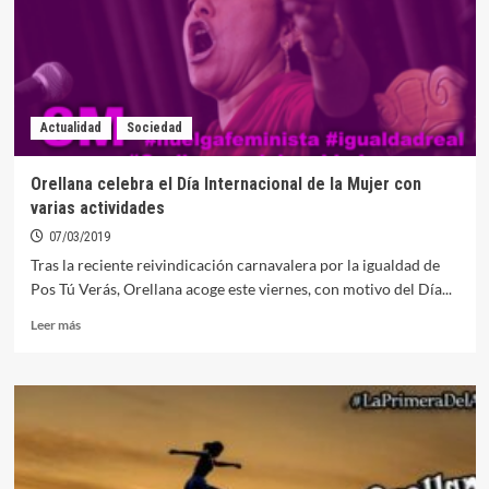
una
caída
en
su
primer
día
Actualidad
Sociedad
de
trabajo
Orellana celebra el Día Internacional de la Mujer con
varias actividades
07/03/2019
Tras la reciente reivindicación carnavalera por la igualdad de
Pos Tú Verás, Orellana acoge este viernes, con motivo del Día...
Leer
Leer más
más
sobre
Orellana
celebra
el
Día
Internacional
de