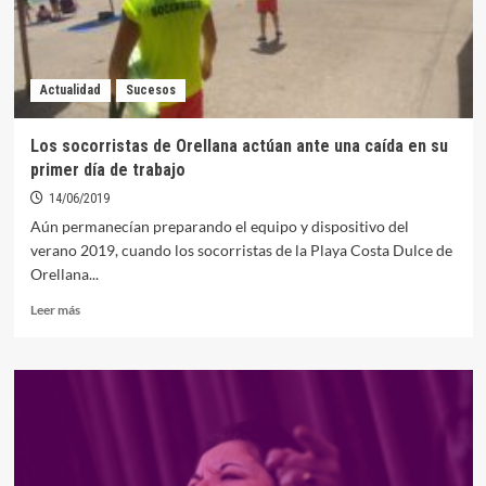
Actualidad
Sucesos
Los socorristas de Orellana actúan ante una caída en su
primer día de trabajo
14/06/2019
Aún permanecían preparando el equipo y dispositivo del
verano 2019, cuando los socorristas de la Playa Costa Dulce de
Orellana...
Leer
Leer más
más
sobre
Los
socorristas
de
Orellana
actúan
ante