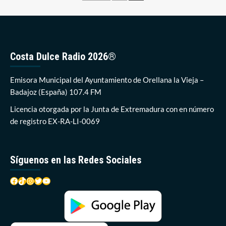
a
de
nivel
entradas
nacional
para
optar
al
Costa Dulce Radio 2026®
III
premio
Emisora Municipal del Ayuntamiento de Orellana la Vieja –
Mujer,
Deporte
Badajoz (España) 107.4 FM
y
Licencia otorgada por la Junta de Extremadura con en número
Empresa
de registro EX-RA-LI-0069
Síguenos en las Redes Sociales
Facebook
TikTok
Instagram
Twitter
YouTube