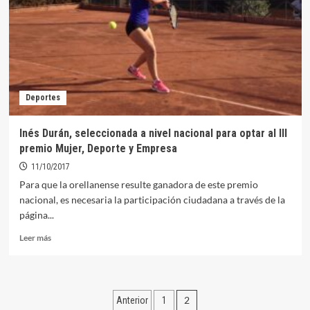
que
las
mujeres
puedan
salir
sin
miedo
Deportes
a
correr
solas
Inés Durán, seleccionada a nivel nacional para optar al III
premio Mujer, Deporte y Empresa
11/10/2017
Para que la orellanense resulte ganadora de este premio
nacional, es necesaria la participación ciudadana a través de la
página...
Leer
Leer más
más
sobre
Inés
Durán,
Paginación
2
Anterior
1
seleccionada