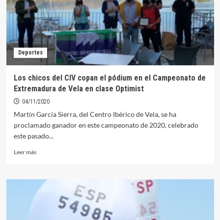
fin
de
semana
el
Campeonato
Deportes
extremeño
de
Vela
Los chicos del CIV copan el pódium en el Campeonato de
420
Extremadura de Vela en clase Optimist
en
Orellana
04/11/2020
Martín García Sierra, del Centro Ibérico de Vela, se ha
proclamado ganador en este campeonato de 2020, celebrado
este pasado...
Leer
Leer más
más
sobre
Los
chicos
del
CIV
copan