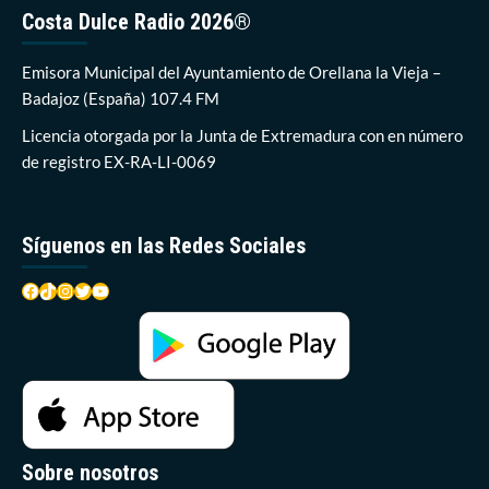
Vela
Costa Dulce Radio 2026®
vuelve
a
la
Emisora Municipal del Ayuntamiento de Orellana la Vieja –
competición
Badajoz (España) 107.4 FM
con
victoria
Licencia otorgada por la Junta de Extremadura con en número
de registro EX-RA-LI-0069
Síguenos en las Redes Sociales
Facebook
TikTok
Instagram
Twitter
YouTube
Sobre nosotros