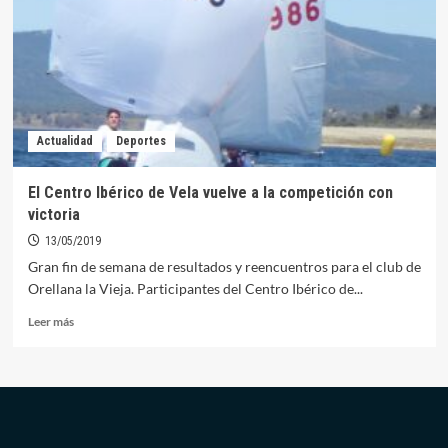
el
pódium
en
el
Campeonato
de
Extremadura
Actualidad
Deportes
de
Vela
en
El Centro Ibérico de Vela vuelve a la competición con
clase
victoria
Optimist
13/05/2019
Gran fin de semana de resultados y reencuentros para el club de
Orellana la Vieja. Participantes del Centro Ibérico de...
Leer
Leer más
más
sobre
El
Centro
Ibérico
de