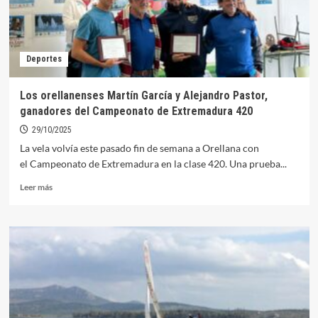
Deportes
Los orellanenses Martín García y Alejandro Pastor,
ganadores del Campeonato de Extremadura 420
29/10/2025
La vela volvía este pasado fin de semana a Orellana con
el Campeonato de Extremadura en la clase 420. Una prueba...
Leer
Leer más
más
sobre
Los
orellanenses
Martín
García
y
Alejandro
Pastor,