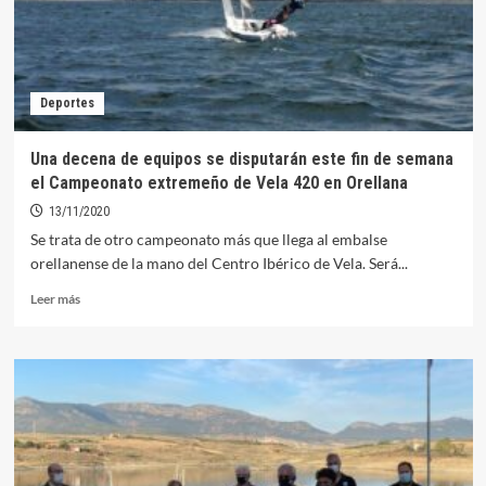
ganadores
del
Campeonato
de
Extremadura
Deportes
420
Una decena de equipos se disputarán este fin de semana
el Campeonato extremeño de Vela 420 en Orellana
13/11/2020
Se trata de otro campeonato más que llega al embalse
orellanense de la mano del Centro Ibérico de Vela. Será...
Leer
Leer más
más
sobre
Una
decena
de
equipos
se
disputarán
este