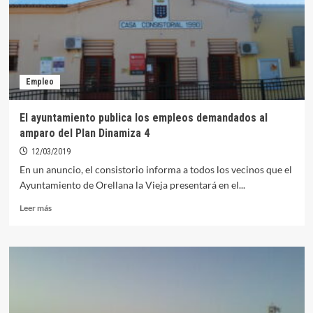
deja
en
Orellana
más
de
90.000
Empleo
euros
El ayuntamiento publica los empleos demandados al
amparo del Plan Dinamiza 4
12/03/2019
En un anuncio, el consistorio informa a todos los vecinos que el
Ayuntamiento de Orellana la Vieja presentará en el...
Leer
Leer más
más
sobre
El
ayuntamiento
publica
los
empleos
demandados