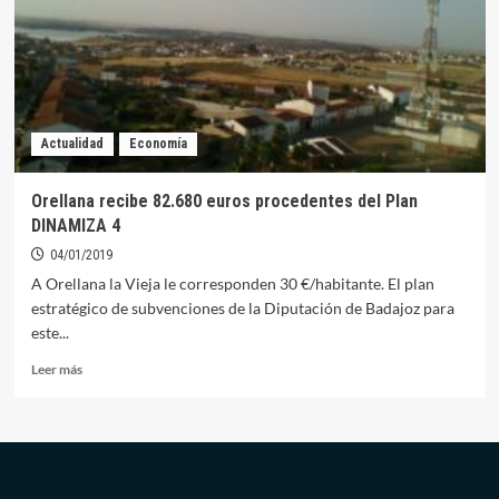
al
amparo
del
Plan
Dinamiza
4
Actualidad
Economía
Orellana recibe 82.680 euros procedentes del Plan
DINAMIZA 4
04/01/2019
A Orellana la Vieja le corresponden 30 €/habitante. El plan
estratégico de subvenciones de la Diputación de Badajoz para
este...
Leer
Leer más
más
sobre
Orellana
recibe
82.680
euros