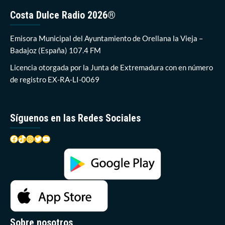
procedentes
Costa Dulce Radio 2026®
del
Plan
DINAMIZA
Emisora Municipal del Ayuntamiento de Orellana la Vieja –
4
Badajoz (España) 107.4 FM
Licencia otorgada por la Junta de Extremadura con en número
de registro EX-RA-LI-0069
Síguenos en las Redes Sociales
Facebook
TikTok
Instagram
Twitter
YouTube
Sobre nosotros