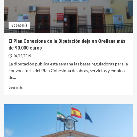
Economía
El Plan Cohesiona de la Diputación deja en Orellana más
de 90.000 euros
04/12/2019
La diputación publica esta semana las bases reguladoras para la
convocatoria del Plan Cohesiona de obras, servicios y empleo
de...
Leer
Leer más
más
sobre
El
Plan
Cohesiona
de
la
Diputación