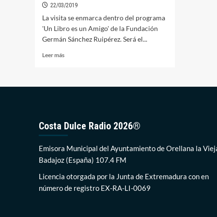
22/03/2019
La visita se enmarca dentro del programa
'Un Libro es un Amigo' de la Fundación
Germán Sánchez Ruipérez. Será el...
Leer
Leer más
más
sobre
El
Premio
Nacional
de
Narrativa,
Costa Dulce Radio 2026®
Gustavo
Martín
Garzo,
Emisora Municipal del Ayuntamiento de Orellana la Viej
visitará
Badajoz (España) 107.4 FM
Orellana
la
Licencia otorgada por la Junta de Extremadura con en
próxima
número de registro EX-RA-LI-0069
semana