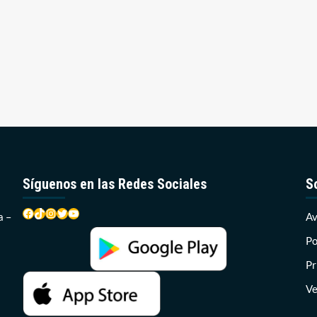
Síguenos en las Redes Sociales
S
Facebook
TikTok
Instagram
Twitter
YouTube
a –
Av
Po
Pr
Ve