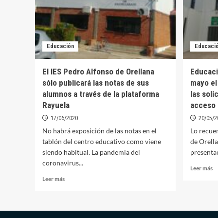
Educación
Educaci
El IES Pedro Alfonso de Orellana
Educaci
sólo publicará las notas de sus
mayo el
alumnos a través de la plataforma
las soli
Rayuela
acceso 
17/06/2020
20/05/2
No habrá exposición de las notas en el
Lo recue
tablón del centro educativo como viene
de Orella
siendo habitual. La pandemia del
presentac
coronavirus...
Le
Leer más
m
Leer
Leer más
so
más
E
sobre
am
El
ha
IES