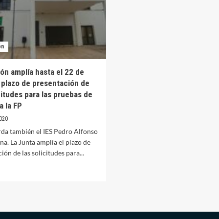
ón
ón amplía hasta el 22 de
 plazo de presentación de
citudes para las pruebas de
a la FP
020
rda también el IES Pedro Alfonso
na. La Junta amplía el plazo de
ión de las solicitudes para...
er
ás
bre
ducación
plía
sta