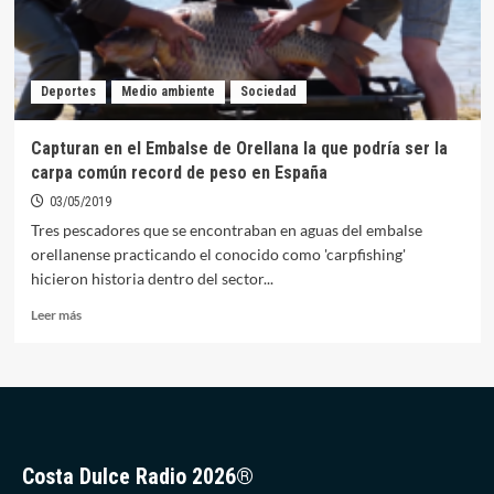
Deportes
Medio ambiente
Sociedad
Capturan en el Embalse de Orellana la que podría ser la
carpa común record de peso en España
03/05/2019
Tres pescadores que se encontraban en aguas del embalse
orellanense practicando el conocido como 'carpfishing'
hicieron historia dentro del sector...
Leer
Leer más
más
sobre
Capturan
en
el
Embalse
de
Costa Dulce Radio 2026®
Orellana