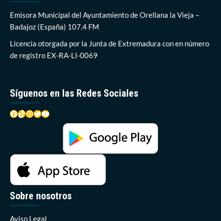
la
que
Emisora Municipal del Ayuntamiento de Orellana la Vieja –
podría
Badajoz (España) 107.4 FM
ser
la
Licencia otorgada por la Junta de Extremadura con en número
carpa
de registro EX-RA-LI-0069
común
record
de
peso
Síguenos en las Redes Sociales
en
España
Facebook
TikTok
Instagram
Twitter
YouTube
Sobre nosotros
Aviso Legal