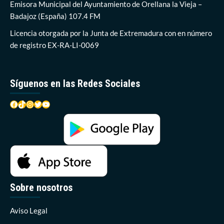
taller
Emisora Municipal del Ayuntamiento de Orellana la Vieja –
sobre
Badajoz (España) 107.4 FM
sanidad
Licencia otorgada por la Junta de Extremadura con en número
de registro EX-RA-LI-0069
Síguenos en las Redes Sociales
Facebook
TikTok
Instagram
Twitter
YouTube
Sobre nosotros
Aviso Legal