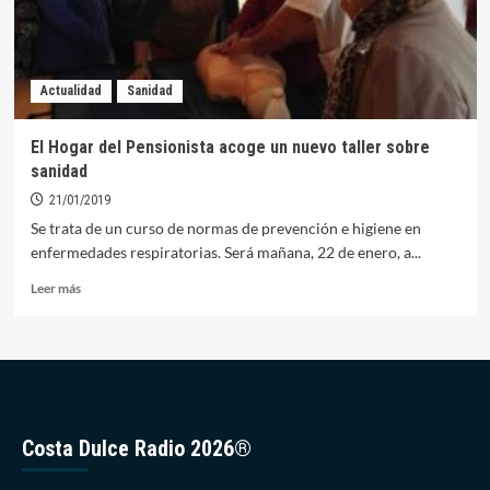
Actualidad
Sanidad
El Hogar del Pensionista acoge un nuevo taller sobre
sanidad
21/01/2019
Se trata de un curso de normas de prevención e higiene en
enfermedades respiratorias. Será mañana, 22 de enero, a...
Leer
Leer más
más
sobre
El
Hogar
del
Pensionista
acoge
Costa Dulce Radio 2026®
un
nuevo