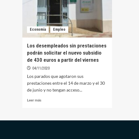
Economía
Empleo
Los desempleados sin prestaciones
podrán solicitar el nuevo subsidio
de 430 euros a partir del viernes
04/11/2020
Los parados que agotaron sus
prestaciones entre el 14 de marzo y el 30
de junio y no tengan acceso...
Leer
Leer más
más
sobre
Los
desempleados
sin
prestaciones