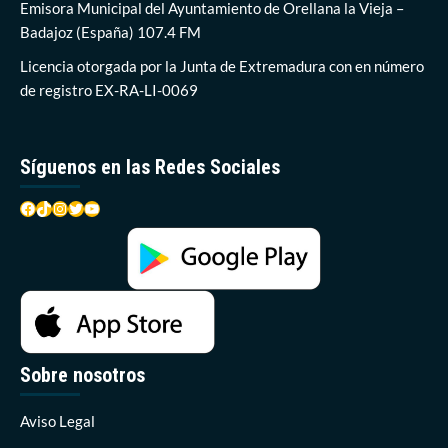
contra
Emisora Municipal del Ayuntamiento de Orellana la Vieja –
el
Badajoz (España) 107.4 FM
líder
en
Licencia otorgada por la Junta de Extremadura con en número
casa
de registro EX-RA-LI-0069
Síguenos en las Redes Sociales
Facebook
TikTok
Instagram
Twitter
YouTube
Sobre nosotros
Aviso Legal