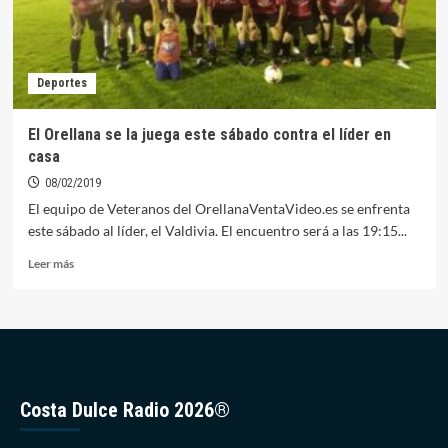
Deportes
El Orellana se la juega este sábado contra el líder en
casa
08/02/2019
El equipo de Veteranos del OrellanaVentaVideo.es se enfrenta
este sábado al líder, el Valdivia. El encuentro será a las 19:15...
Leer
Leer más
más
sobre
El
Orellana
se
la
juega
Costa Dulce Radio 2026®
este
sábado