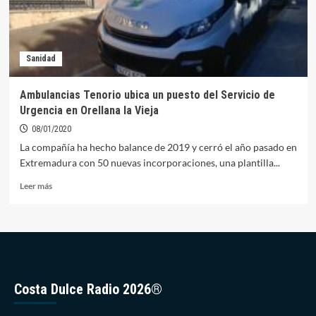
Sanidad
Ambulancias Tenorio ubica un puesto del Servicio de
Urgencia en Orellana la Vieja
08/01/2020
La compañía ha hecho balance de 2019 y cerró el año pasado en
Extremadura con 50 nuevas incorporaciones, una plantilla...
Leer
Leer más
más
sobre
Ambulancias
Tenorio
ubica
un
puesto
Costa Dulce Radio 2026®
del
Servicio