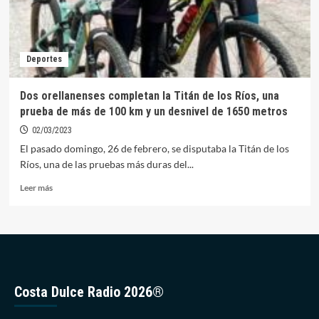
Deportes
Dos orellanenses completan la Titán de los Ríos, una
prueba de más de 100 km y un desnivel de 1650 metros
02/03/2023
El pasado domingo, 26 de febrero, se disputaba la Titán de los
Ríos, una de las pruebas más duras del...
Leer
Leer más
más
sobre
Dos
orellanenses
completan
la
Titán
Costa Dulce Radio 2026®
de
los