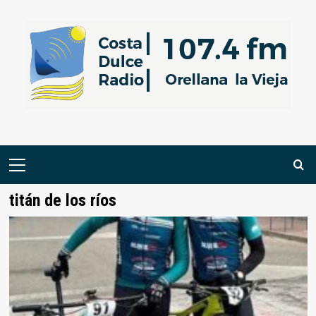
Saltar
al
contenido
Menú
primario
titán de los ríos