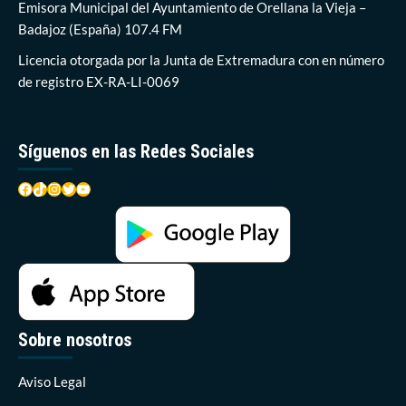
Ríos,
Emisora Municipal del Ayuntamiento de Orellana la Vieja –
una
Badajoz (España) 107.4 FM
prueba
de
Licencia otorgada por la Junta de Extremadura con en número
más
de registro EX-RA-LI-0069
de
100
km
y
Síguenos en las Redes Sociales
un
desnivel
Facebook
TikTok
Instagram
Twitter
YouTube
de
1650
metros
Sobre nosotros
Aviso Legal