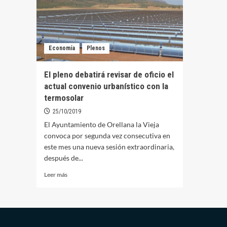
Economía
Plenos
El pleno debatirá revisar de oficio el
actual convenio urbanístico con la
termosolar
25/10/2019
El Ayuntamiento de Orellana la Vieja
convoca por segunda vez consecutiva en
este mes una nueva sesión extraordinaria,
después de...
Leer
Leer más
más
sobre
El
pleno
debatirá