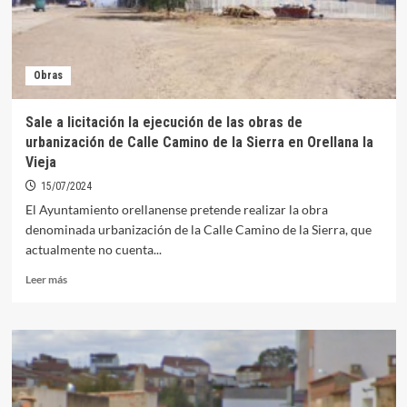
Obras
Sale a licitación la ejecución de las obras de
urbanización de Calle Camino de la Sierra en Orellana la
Vieja
15/07/2024
El Ayuntamiento orellanense pretende realizar la obra
denominada urbanización de la Calle Camino de la Sierra, que
actualmente no cuenta...
Leer
Leer más
más
sobre
Sale
a
licitación
la
ejecución