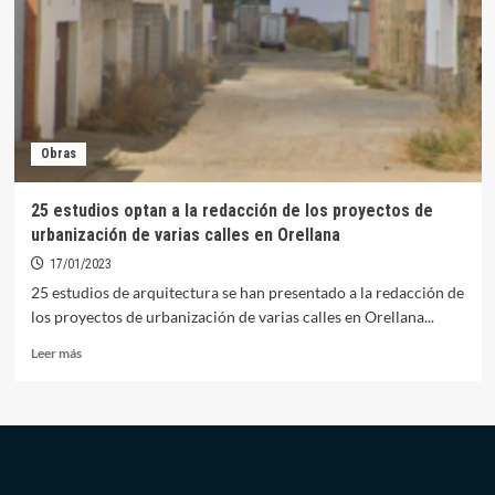
de
las
obras
de
urbanización
de
Calle
Obras
Camino
de
la
25 estudios optan a la redacción de los proyectos de
Sierra
urbanización de varias calles en Orellana
en
Orellana
17/01/2023
la
25 estudios de arquitectura se han presentado a la redacción de
Vieja
los proyectos de urbanización de varias calles en Orellana...
Leer
Leer más
más
sobre
25
estudios
optan
a