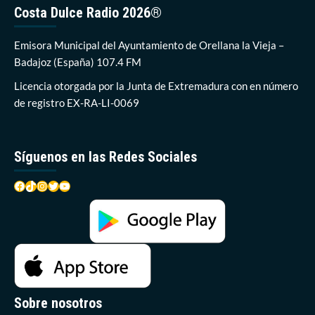
la
Costa Dulce Radio 2026®
redacción
de
los
Emisora Municipal del Ayuntamiento de Orellana la Vieja –
proyectos
Badajoz (España) 107.4 FM
de
urbanización
Licencia otorgada por la Junta de Extremadura con en número
de
de registro EX-RA-LI-0069
varias
calles
en
Orellana
Síguenos en las Redes Sociales
Facebook
TikTok
Instagram
Twitter
YouTube
Sobre nosotros