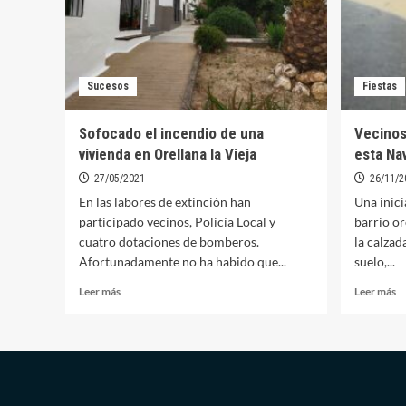
Sucesos
Fiestas
Sofocado el incendio de una
Vecinos
vivienda en Orellana la Vieja
esta Na
27/05/2021
26/11/2
En las labores de extinción han
Una inici
participado vecinos, Policía Local y
barrio o
cuatro dotaciones de bomberos.
la calzad
Afortunadamente no ha habido que...
suelo,...
Leer
Le
Leer más
Leer más
más
m
sobre
so
Sofocado
Ve
el
d
incendio
la
de
La