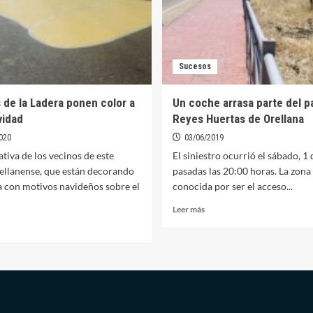
Sucesos
 de la Ladera ponen color a
Un coche arrasa parte del p
vidad
Reyes Huertas de Orellana
020
03/06/2019
ativa de los vecinos de este
El siniestro ocurrió el sábado, 1 
rellanense, que están decorando
pasadas las 20:00 horas. La zona
a con motivos navideños sobre el
conocida por ser el acceso...
Leer
Leer más
más
er
sobre
ás
Un
bre
coche
cinos
arrasa
e
parte
del
dera