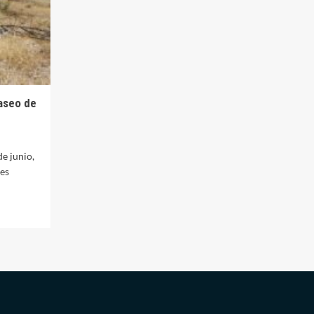
aseo de
de junio,
 es